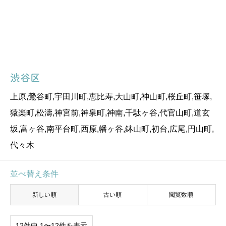
渋谷区
上原,鶯谷町,宇田川町,恵比寿,大山町,神山町,桜丘町,笹塚,
猿楽町,松濤,神宮前,神泉町,神南,千駄ヶ谷,代官山町,道玄
坂,富ヶ谷,南平台町,西原,幡ヶ谷,鉢山町,初台,広尾,円山町,
代々木
並べ替え条件
新しい順
古い順
閲覧数順
12件中 1〜12件を表示