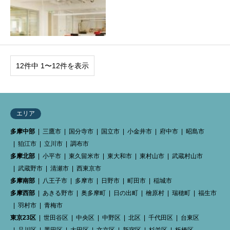
12件中 1〜12件を表示
エリア
多摩中部
三鷹市
国分寺市
国立市
小金井市
府中市
昭島市
狛江市
立川市
調布市
多摩北部
小平市
東久留米市
東大和市
東村山市
武蔵村山市
武蔵野市
清瀬市
西東京市
多摩南部
八王子市
多摩市
日野市
町田市
稲城市
多摩西部
あきる野市
奥多摩町
日の出町
檜原村
瑞穂町
福生市
羽村市
青梅市
東京23区
世田谷区
中央区
中野区
北区
千代田区
台東区
品川区
墨田区
大田区
文京区
新宿区
杉並区
板橋区