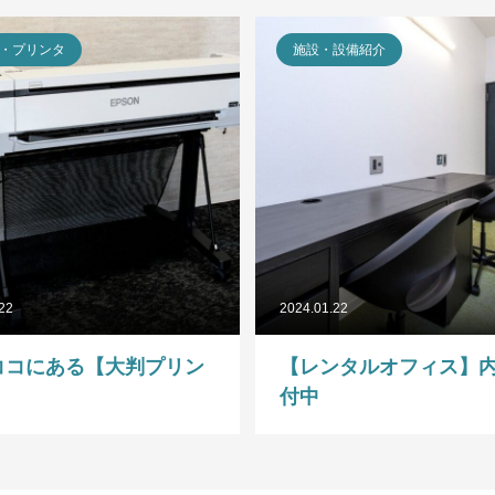
・プリンタ
施設・設備紹介
.22
2024.01.22
ココにある【大判プリン
【レンタルオフィス】
】
付中