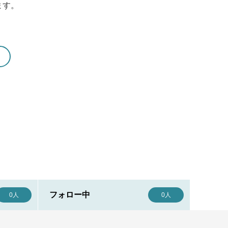
ます。
フォロー中
0人
0人