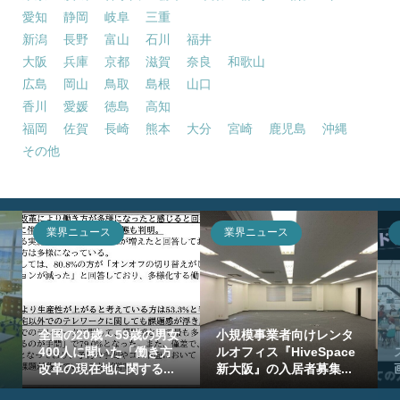
愛知
静岡
岐阜
三重
新潟
長野
富山
石川
福井
大阪
兵庫
京都
滋賀
奈良
和歌山
広島
岡山
鳥取
島根
山口
香川
愛媛
徳島
高知
福岡
佐賀
長崎
熊本
大分
宮崎
鹿児島
沖縄
その他
業界ニュース
業界ニュース
全国の20歳～59歳の男女
小規模事業者向けレンタ
400人に聞いた「働き方
ルオフィス『HiveSpace
改革の現在地に関する...
新大阪』の入居者募集...