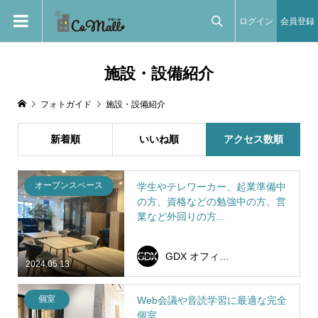
ログイン
会員登録

施設・設備紹介
フォトガイド
施設・設備紹介
新着順
いいね順
アクセス数順
オープンスペース
学生やテレワーカー、起業準備中
の方、資格などの勉強中の方、営
業など外回りの方...
GDX オフィスラボ
2024.05.13
個室
Web会議や音読学習に最適な完全
個室