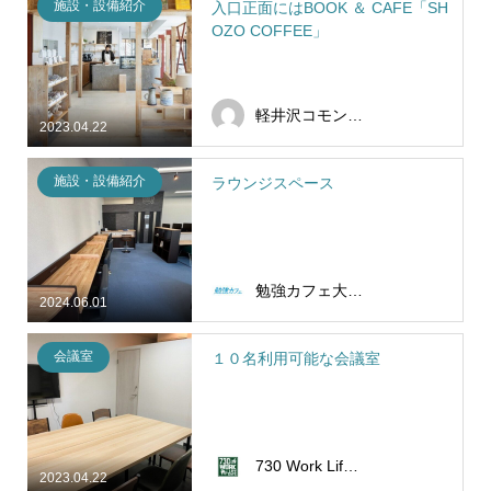
施設・設備紹介
入口正面にはBOOK ＆ CAFE「SH
OZO COFFEE」
軽井沢コモングラウンズ
2023.04.22
施設・設備紹介
ラウンジスペース
勉強カフェ大阪難波
2024.06.01
会議室
１０名利用可能な会議室
730 Work Life Cafe
2023.04.22