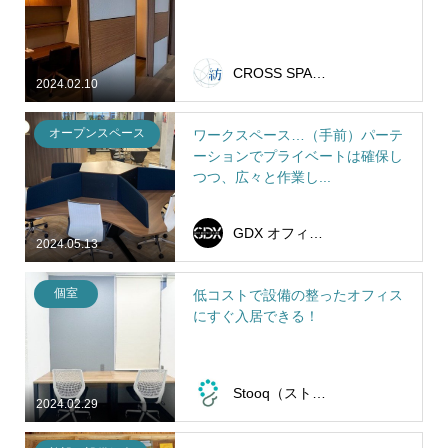
CROSS SPACE 紡（つむぎ）
2024.02.10
オープンスペース
ワークスペース…（手前）パーテ
ーションでプライベートは確保し
つつ、広々と作業し...
GDX オフィスラボ
2024.05.13
個室
低コストで設備の整ったオフィス
にすぐ入居できる！
Stooq（ストーク）
2024.02.29