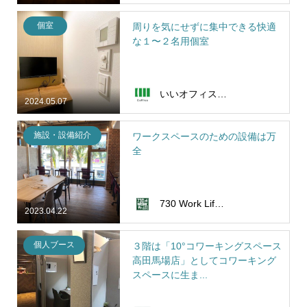
個室
周りを気にせずに集中できる快適
な１〜２名用個室
いいオフィス新宿西口
2024.05.07
施設・設備紹介
ワークスペースのための設備は万
全
730 Work Life Cafe
2023.04.22
個人ブース
３階は「10°コワーキングスペース
高田馬場店」としてコワーキング
スペースに生ま...