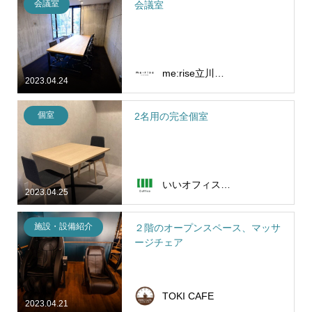
会議室
会議室
me:rise立川（ミライズタチカワ）
2023.04.24
個室
2名用の完全個室
いいオフィス花園駅前 by THE LIMELIGHT
2023.04.25
施設・設備紹介
２階のオープンスペース、マッサ
ージチェア
TOKI CAFE
2023.04.21