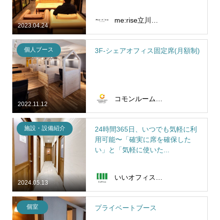
me:rise立川（ミライズタチカワ）
2023.04.24
個人ブース
3F-シェアオフィス固定席(月額制)
コモンルーム中津
2022.11.12
施設・設備紹介
24時間365日、いつでも気軽に利
用可能〜「確実に席を確保した
い」と「気軽に使いた...
いいオフィス蒲田
2024.05.13
個室
プライベートブース