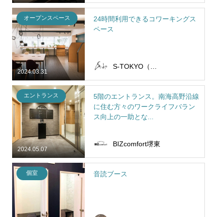
オープンスペース
24時間利用できるコワーキングス
ペース
S-TOKYO（エストーキョー）
2024.03.31
エントランス
5階のエントランス。南海高野沿線
に住む方々のワークライフバラン
ス向上の一助とな...
BIZcomfort堺東
2024.05.07
個室
音読ブース