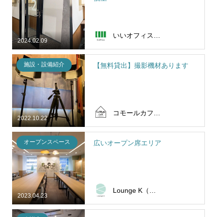
いいオフィス西宮北口 by アップ教育企画の自習室
2024.02.09
施設・設備紹介
【無料貸出】撮影機材あります
コモールカフェ別府
2022.10.22
オープンスペース
広いオープン席エリア
Lounge K（ラウンジ ケー）
2023.04.23