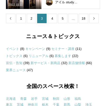
アイル study&work studio
2022.11.11
1
2
3
4
5
…
18


ニュース＆トピックス
イベント
(8)
キャンペーン
(9)
セミナー・講座
(11)
トピックス
(6)
リニューアル
(6)
募集します
(22)
宣伝・告知
(39)
新サービス・新商品
(32)
新店舗情報
(66)
業界ニュース
(47)
全国のスペース検索！
北海道
青森
岩手
宮城
秋田
山形
福島
東京
茨城
神奈川
栃木
千葉
群馬
山梨
埼玉