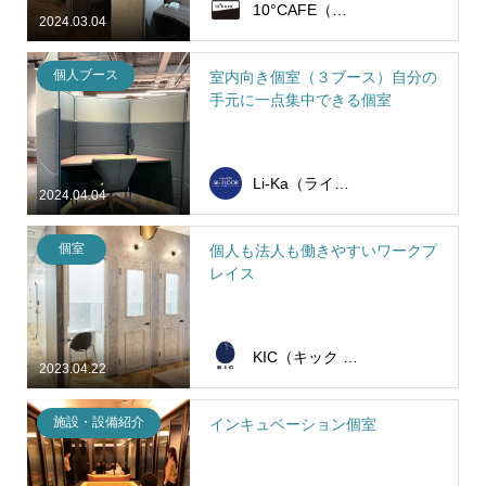
10°CAFE（ジュウドカフェ）高田馬場店
2024.03.04
個人ブース
室内向き個室（３ブース）自分の
手元に一点集中できる個室
Li-Ka（ライカ）ワークラウンジ
2024.04.04
個室
個人も法人も働きやすいワークプ
レイス
KIC（キック / Keizaikai Incubation Center）
2023.04.22
施設・設備紹介
インキュベーション個室