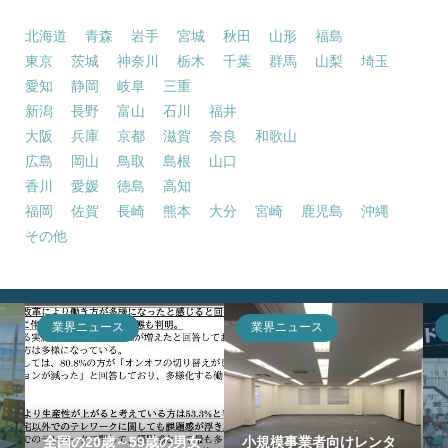
北海道
青森
岩手
宮城
秋田
山形
福島
東京
茨城
神奈川
栃木
千葉
群馬
山梨
埼玉
愛知
静岡
岐阜
三重
新潟
長野
富山
石川
福井
大阪
兵庫
京都
滋賀
奈良
和歌山
広島
岡山
鳥取
島根
山口
香川
愛媛
徳島
高知
福岡
佐賀
長崎
熊本
大分
宮崎
鹿児島
沖縄
その他
業界ニュース
業界ニュース
全国の20歳～59歳の男女
小規模事業者向けレンタ