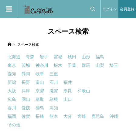
ログイン
会員登録

スペース検索
スペース検索
北海道
青森
岩手
宮城
秋田
山形
福島
東京
茨城
神奈川
栃木
千葉
群馬
山梨
埼玉
愛知
静岡
岐阜
三重
新潟
長野
富山
石川
福井
大阪
兵庫
京都
滋賀
奈良
和歌山
広島
岡山
鳥取
島根
山口
香川
愛媛
徳島
高知
福岡
佐賀
長崎
熊本
大分
宮崎
鹿児島
沖縄
その他