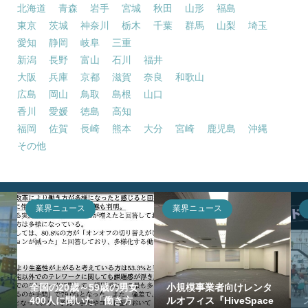
北海道
青森
岩手
宮城
秋田
山形
福島
東京
茨城
神奈川
栃木
千葉
群馬
山梨
埼玉
愛知
静岡
岐阜
三重
新潟
長野
富山
石川
福井
大阪
兵庫
京都
滋賀
奈良
和歌山
広島
岡山
鳥取
島根
山口
香川
愛媛
徳島
高知
福岡
佐賀
長崎
熊本
大分
宮崎
鹿児島
沖縄
その他
業界ニュース
業界ニュース
全国の20歳～59歳の男女
小規模事業者向けレンタ
400人に聞いた「働き方
ルオフィス『HiveSpace