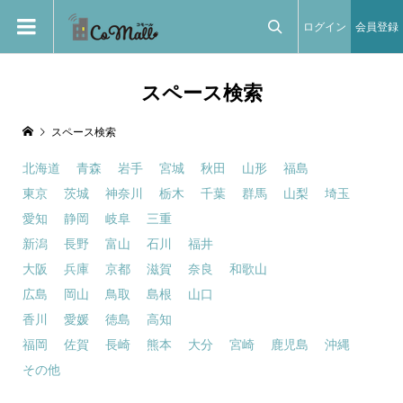
ログイン
会員登録

スペース検索
スペース検索
北海道
青森
岩手
宮城
秋田
山形
福島
東京
茨城
神奈川
栃木
千葉
群馬
山梨
埼玉
愛知
静岡
岐阜
三重
新潟
長野
富山
石川
福井
大阪
兵庫
京都
滋賀
奈良
和歌山
広島
岡山
鳥取
島根
山口
香川
愛媛
徳島
高知
福岡
佐賀
長崎
熊本
大分
宮崎
鹿児島
沖縄
その他