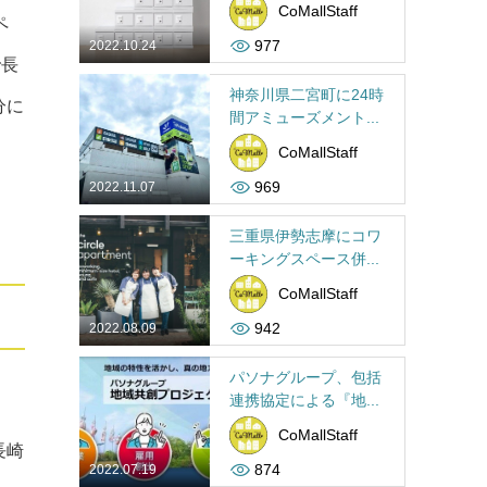
CoMallStaff
ペ
977
2022.10.24
で長
神奈川県二宮町に24時
分に
間アミューズメント...
CoMallStaff
969
2022.11.07
三重県伊勢志摩にコワ
ーキングスペース併...
CoMallStaff
942
2022.08.09
パソナグループ、包括
連携協定による『地...
CoMallStaff
長崎
874
2022.07.19