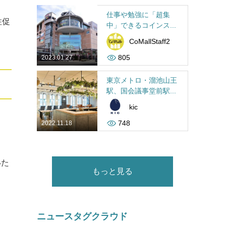
仕事や勉強に「超集
住促
中」できるコインス...
CoMallStaff2
805
2023.01.27
東京メトロ・溜池山王
駅、国会議事堂前駅...
kic
748
2022.11.18
いた
もっと見る
ニュースタグクラウド