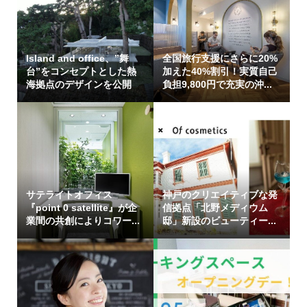
Island and office、”舞
全国旅行支援にさらに20%
台”をコンセプトとした熱
加えた40%割引！実質自己
海拠点のデザインを公開
負担9,800円で充実の沖...
サテライトオフィス
神戸のクリエイティブな発
『point 0 satellite』が企
信拠点「北野メディウム
業間の共創によりコワー...
邸」新設のビューティー...