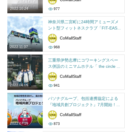
2022.10.24
977
神奈川県二宮町に24時間アミューズメ
ント型フィットネスクラブ「FIT-EAS...
CoMallStaff
2022.11.07
968
三重県伊勢志摩にコワーキングスペー
ス併設のミニマムホテル「 the circle ...
CoMallStaff
2022.08.09
941
パソナグループ、包括連携協定による
『地域共創プロジェクト』7月開始！...
CoMallStaff
2022.07.19
873