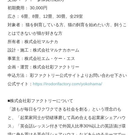
初期費用： 30,000円
広さ： 6畳、8畳、12畳、30畳。全29室
対象者： 猫を飼育している方、猫の飼育を始めたい方、飼うこ
とはできないが猫が好きな方
所有者：株式会社マルナカ
設計・施工：株式会社マルナカホーム
事業主：株式会社エム・ケー・エス
企画・運営：株式会社彩ファクトリー
申込方法： 彩ファクトリー公式サイトよりお問い合わせ下さい
公式サイト：
https://irodorifactory.com/yokohama/
■株式会社彩ファクトリーについて
「誰もが毎日をワクワクできる社会を創る」という理念のも
と、「起業家同士が切磋琢磨して高め合える起業家シェアハウ
ス」「英会話レッスン付きで外国人比率30%以上の英語漬け環
境に身を置ける英会話シェアハウス」などあらゆるテーマで一