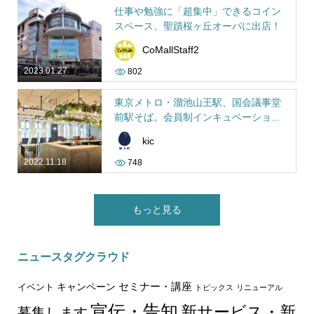
仕事や勉強に「超集中」できるコイン
スペース、聖蹟桜ヶ丘オーパに出店！
CoMallStaff2
2023.01.27
802
東京メトロ・溜池山王駅、国会議事堂
前駅そば。会員制インキュベーショ...
kic
2022.11.18
748
もっと見る
ニュースタグクラウド
セミナー・講座
キャンペーン
イベント
トピックス
リニューアル
宣伝・告知
新サービス・新
募集します