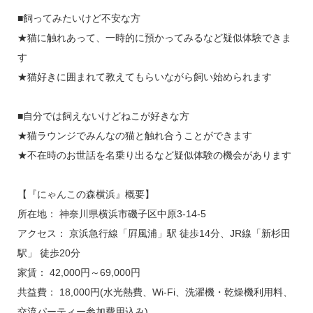
■飼ってみたいけど不安な方
★猫に触れあって、一時的に預かってみるなど疑似体験できま
す
★猫好きに囲まれて教えてもらいながら飼い始められます
■自分では飼えないけどねこが好きな方
★猫ラウンジでみんなの猫と触れ合うことができます
★不在時のお世話を名乗り出るなど疑似体験の機会があります
【『にゃんこの森横浜』概要】
所在地： 神奈川県横浜市磯子区中原3-14-5
アクセス： 京浜急行線「屛風浦」駅 徒歩14分、JR線「新杉田
駅」 徒歩20分
家賃： 42,000円～69,000円
共益費： 18,000円(水光熱費、Wi-Fi、洗濯機・乾燥機利用料、
交流パーティー参加費用込み)