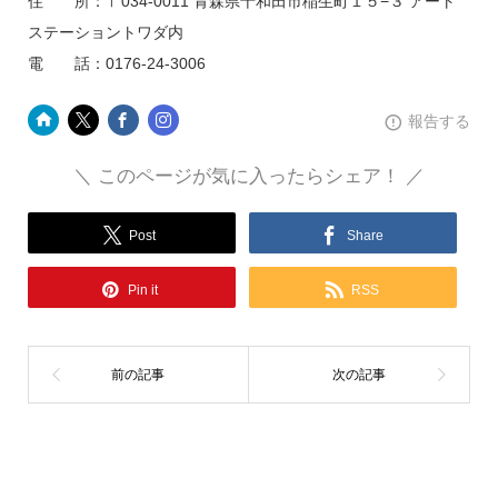
住 所：〒034-0011 青森県十和田市稲生町１５−３ アート
ステーショントワダ内
電 話：0176-24-3006
報告する
＼ このページが気に入ったらシェア！ ／
Post
Share
Pin it
RSS