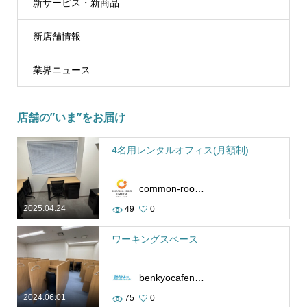
新サービス・新商品
新店舗情報
業界ニュース
店舗の”いま”をお届け
4名用レンタルオフィス(月額制)
common-room-umeda
2025.04.24
49
0
ワーキングスペース
benkyocafenamba
2024.06.01
75
0