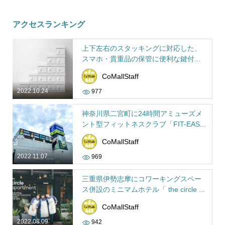
アクセスランキング
上下左右のスタッキングに対応した、
スマホ・貴重品の保管に便利な鍵付...
CoMallStaff
2022.10.24
977
神奈川県二宮町に24時間アミューズメ
ント型フィットネスクラブ「FIT-EAS...
CoMallStaff
2022.11.07
969
三重県伊勢志摩にコワーキングスペー
ス併設のミニマムホテル「 the circle ...
CoMallStaff
2022.08.09
942