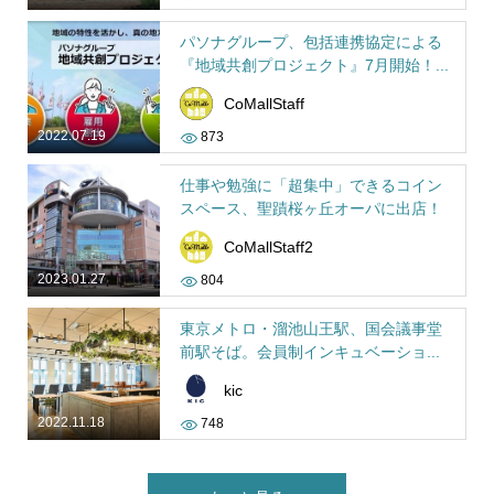
パソナグループ、包括連携協定による
『地域共創プロジェクト』7月開始！...
CoMallStaff
2022.07.19
873
仕事や勉強に「超集中」できるコイン
スペース、聖蹟桜ヶ丘オーパに出店！
CoMallStaff2
2023.01.27
804
東京メトロ・溜池山王駅、国会議事堂
前駅そば。会員制インキュベーショ...
kic
2022.11.18
748