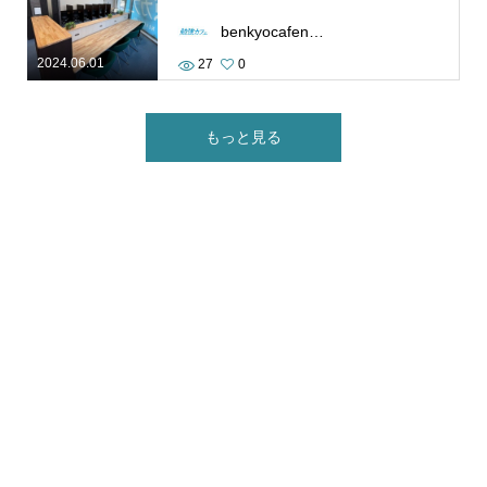
benkyocafenamba
2024.06.01
27
0
もっと見る