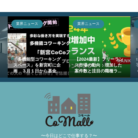
業界ニュース
業界ニュース
「多機能型コワーキング
【2024最新】フリーラン
e
スペース」を新宮町に企
ス市場の動向：増加した
画 ３月１日から基金...
案件数と注目の職種ラ...
〜今日はどこで仕事する？〜