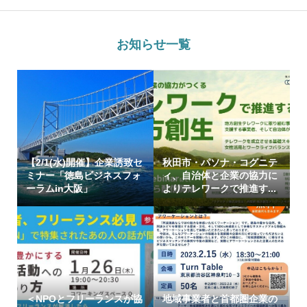
お知らせ一覧
【2/1(水)開催】企業誘致セ
秋田市・パソナ・コグニテ
ミナー「徳島ビジネスフォ
ィ、自治体と企業の協力に
ーラムin大阪」
よりテレワークで推進す...
＜NPOとフリーランスが協
地域事業者と首都圏企業の