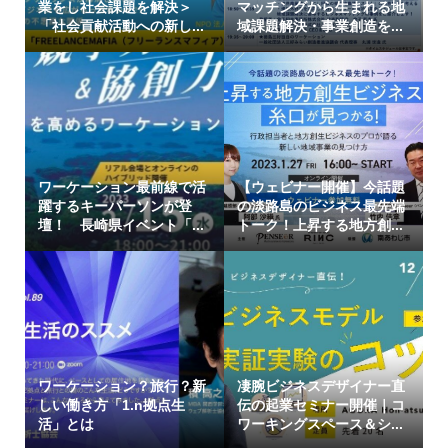
業をし社会課題を解決＞
マッチングから生まれる地
「社会貢献活動への新し...
域課題解決・事業創造を...
ワーケーション最前線で活
【ウェビナー開催】今話題
躍するキーパーソンが登
の淡路島のビジネス最先端
壇！ 長崎県イベント「...
トーク！上昇する地方創...
ワーケーション？旅行？新
凄腕ビジネスデザイナー直
しい働き方「1.n拠点生
伝の起業セミナー開催｜コ
活」とは
ワーキングスペース＆シ...