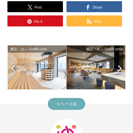
Post
Share
Pin it
RSS
施設：おふろcafé yusa
施設：おふろcafé yusa
ロウリュサウナ&サウ
2Fファイヤープレイ
ナガーデン
ス、暖炉とコーヒー
スペース名