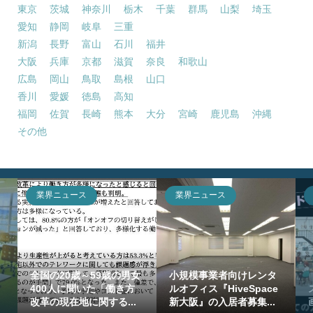
東京
茨城
神奈川
栃木
千葉
群馬
山梨
埼玉
愛知
静岡
岐阜
三重
新潟
長野
富山
石川
福井
大阪
兵庫
京都
滋賀
奈良
和歌山
広島
岡山
鳥取
島根
山口
香川
愛媛
徳島
高知
福岡
佐賀
長崎
熊本
大分
宮崎
鹿児島
沖縄
その他
業界ニュース
業界ニュース
全国の20歳～59歳の男女
小規模事業者向けレンタ
400人に聞いた「働き方
ルオフィス『HiveSpace
改革の現在地に関する...
新大阪』の入居者募集...