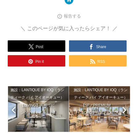
報告する
＼ このページが気に入ったらシェア！ ／
Post
Share
Pin it
RSS
施設：LANTIQUE BY IOQ（ラン
施設：LANTIQUE BY IOQ（ラン
ティーク バイ アイオーキュー）
ティーク バイ アイオーキュー）
【LIVING】共用リビ
【5F／PREMIUM
ングではミニキッチ...
SOHO】住居として...