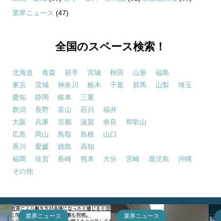
業界ニュース
(47)
全国のスペース検索！
北海道
青森
岩手
宮城
秋田
山形
福島
東京
茨城
神奈川
栃木
千葉
群馬
山梨
埼玉
愛知
静岡
岐阜
三重
新潟
長野
富山
石川
福井
大阪
兵庫
京都
滋賀
奈良
和歌山
広島
岡山
鳥取
島根
山口
香川
愛媛
徳島
高知
福岡
佐賀
長崎
熊本
大分
宮崎
鹿児島
沖縄
その他
業界ニュース
業界ニュース