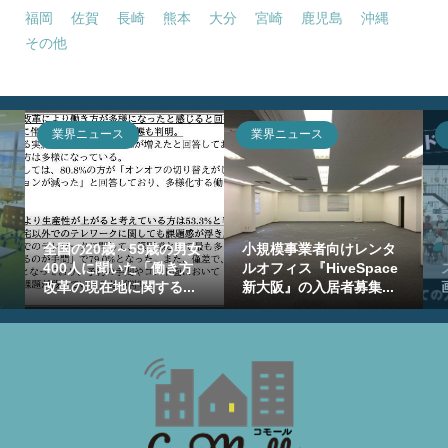
福岡
佐賀
長崎
熊本
大分
宮崎
鹿児島
沖縄
その他
業界ニュース
業界ニュース
全国の20歳～59歳の男女
小規模事業者向けレンタ
400人に聞いた「働き方
ルオフィス『HiveSpace
改革の現在地に関する...
新大阪』の入居者募集...