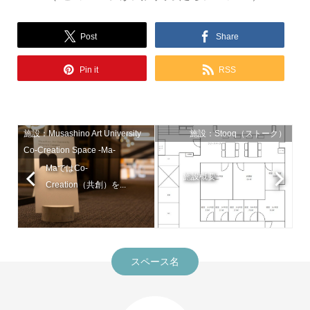
Post
Share
Pin it
RSS
施設：Musashino Art University
施設：Stooq（ストーク）
Co-Creation Space -Ma-
MaではCo-
施設概要
Creation（共創）を...
スペース名