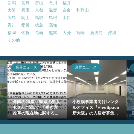
新潟
長野
富山
石川
福井
大阪
兵庫
京都
滋賀
奈良
和歌山
広島
岡山
鳥取
島根
山口
香川
愛媛
徳島
高知
福岡
佐賀
長崎
熊本
大分
宮崎
鹿児島
沖縄
その他
業界ニュース
業界ニュース
全国の20歳～59歳の男女
小規模事業者向けレンタ
400人に聞いた「働き方
ルオフィス『HiveSpace
改革の現在地に関する...
新大阪』の入居者募集...