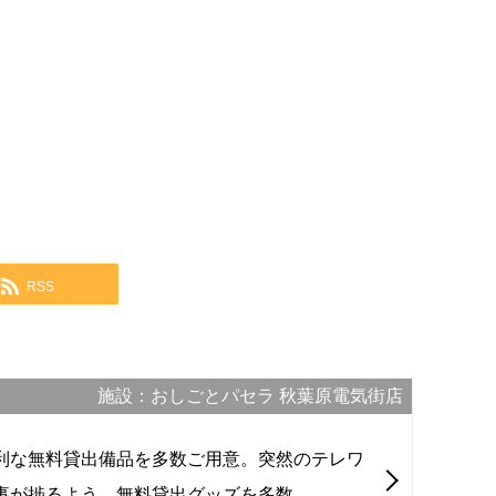
RSS
施設：おしごとパセラ 秋葉原電気街店
利な無料貸出備品を多数ご用意。突然のテレワ
事が捗るよう、無料貸出グッズを多数...