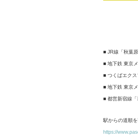
■ JR線「秋
■ 地下鉄 東
■ つくばエク
■ 地下鉄 東
■ 都営新宿線
駅からの道順を
https://www.pas