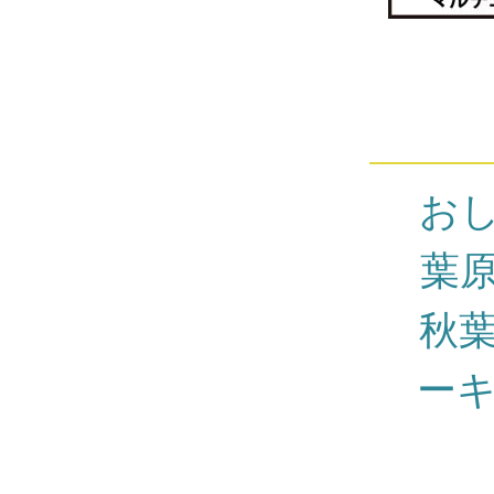
お
葉
秋
ー