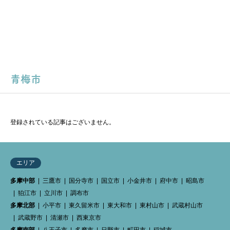
青梅市
登録されている記事はございません。
エリア
多摩中部
三鷹市
国分寺市
国立市
小金井市
府中市
昭島市
狛江市
立川市
調布市
多摩北部
小平市
東久留米市
東大和市
東村山市
武蔵村山市
武蔵野市
清瀬市
西東京市
多摩南部
八王子市
多摩市
日野市
町田市
稲城市