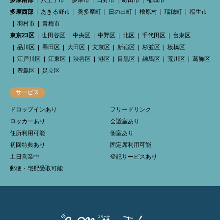
多摩西部
あきる野市
奥多摩町
日の出町
檜原村
瑞穂町
福生市
羽村市
青梅市
東京23区
世田谷区
中央区
中野区
北区
千代田区
台東区
品川区
墨田区
大田区
文京区
新宿区
杉並区
板橋区
江戸川区
江東区
渋谷区
港区
目黒区
練馬区
荒川区
葛飾区
豊島区
足立区
サービス
ドロップインあり
フリードリンク
ロッカーあり
会議室あり
住所利用可能
個室あり
初回特典あり
固定席利用可能
土日営業中
登記サービスあり
郵便・宅配受取可能