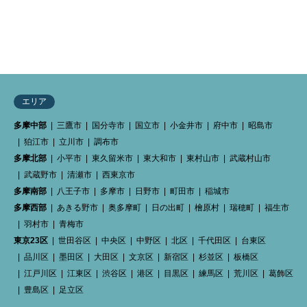
18件中 1〜18件を表示
エリア
多摩中部
三鷹市
国分寺市
国立市
小金井市
府中市
昭島市
狛江市
立川市
調布市
多摩北部
小平市
東久留米市
東大和市
東村山市
武蔵村山市
武蔵野市
清瀬市
西東京市
多摩南部
八王子市
多摩市
日野市
町田市
稲城市
多摩西部
あきる野市
奥多摩町
日の出町
檜原村
瑞穂町
福生市
羽村市
青梅市
東京23区
世田谷区
中央区
中野区
北区
千代田区
台東区
品川区
墨田区
大田区
文京区
新宿区
杉並区
板橋区
江戸川区
江東区
渋谷区
港区
目黒区
練馬区
荒川区
葛飾区
豊島区
足立区