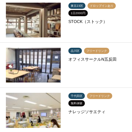
東京23区
ドロップインあり
1日2000円
STOCK（ストック）
品川区
フリードリンク
オフィスサークルN五反田
千代田区
フリードリンク
無料体験
ナレッジソサエティ