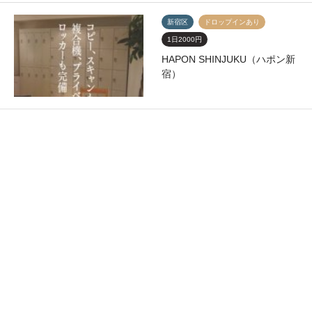
新宿区
ドロップインあり
1日2000円
HAPON SHINJUKU（ハポン新
宿）
千代田区
ドロップインあり
1時間500円
GrinSpace（グリンスペース）
東京23区
ドロップインあり
BISTATION SHIMBASHI（ビス
テーション新橋）