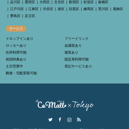
品川区
墨田区
大田区
文京区
新宿区
杉並区
板橋区
江戸川区
江東区
渋谷区
港区
目黒区
練馬区
荒川区
葛飾区
豊島区
足立区
サービス
ドロップインあり
フリードリンク
ロッカーあり
会議室あり
住所利用可能
個室あり
初回特典あり
固定席利用可能
土日営業中
登記サービスあり
郵便・宅配受取可能
Twitter
Facebook
Instagram
RSS