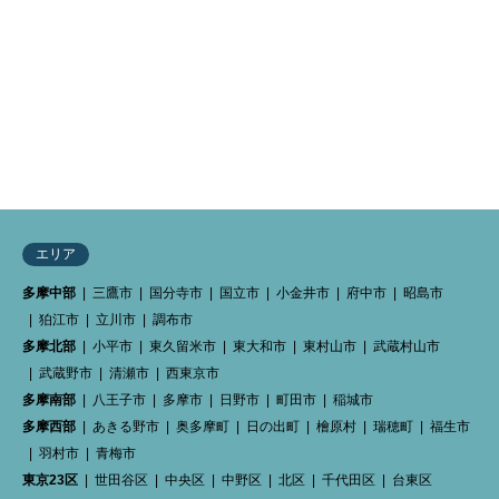
DIAGONAL RUN TOKYO（ダ
イアゴナルラン東京）


エリア
多摩中部
三鷹市
国分寺市
国立市
小金井市
府中市
昭島市
狛江市
立川市
調布市
多摩北部
小平市
東久留米市
東大和市
東村山市
武蔵村山市
武蔵野市
清瀬市
西東京市
多摩南部
八王子市
多摩市
日野市
町田市
稲城市
多摩西部
あきる野市
奥多摩町
日の出町
檜原村
瑞穂町
福生市
羽村市
青梅市
東京23区
世田谷区
中央区
中野区
北区
千代田区
台東区