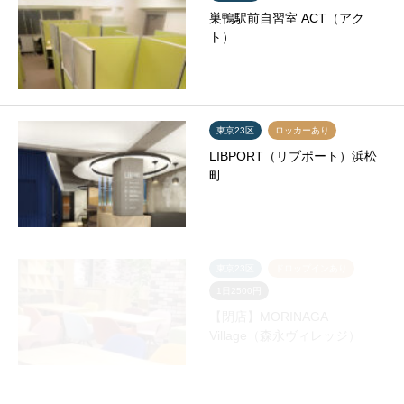
巣鴨駅前自習室 ACT（アク
ト）
東京23区
ロッカーあり
LIBPORT（リブポート）浜松
町
東京23区
ドロップインあり
1日2500円
【閉店】MORINAGA
Village（森永ヴィレッジ）