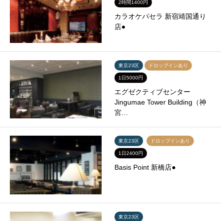
2時間1400円
カラオケパセラ 新宿靖国通り
店●
東京23区
ドロップインあり
1日5000円
エグゼクティブセンター
Jingumae Tower Building（神
宮…
東京23区
ドロップインあり
1日2400円
Basis Point 新橋店●
東京23区