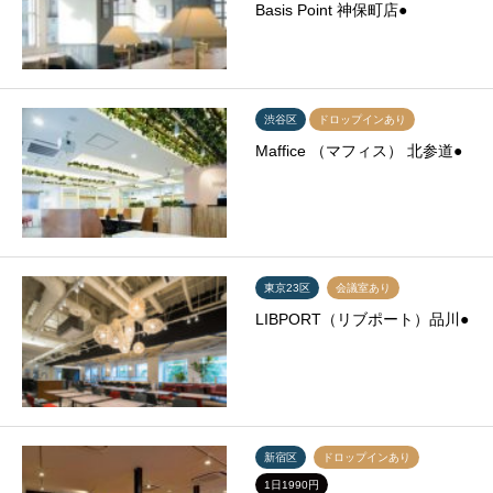
Basis Point 神保町店●
渋谷区
ドロップインあり
Maffice （マフィス） 北参道●
東京23区
会議室あり
LIBPORT（リブポート）品川●
新宿区
ドロップインあり
1日1990円