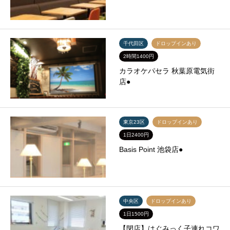
千代田区
ドロップインあり
2時間1400円
カラオケパセラ 秋葉原電気街
店●
東京23区
ドロップインあり
1日2400円
Basis Point 池袋店●
中央区
ドロップインあり
1日1500円
【閉店】はぐみっく子連れコワ