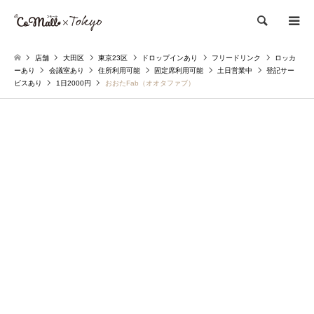
検索
店舗
大田区
東京23区
ドロップインあり
フリードリンク
ロッカ
ーあり
会議室あり
住所利用可能
固定席利用可能
土日営業中
登記サー
ビスあり
1日2000円
おおたFab（オオタファブ）