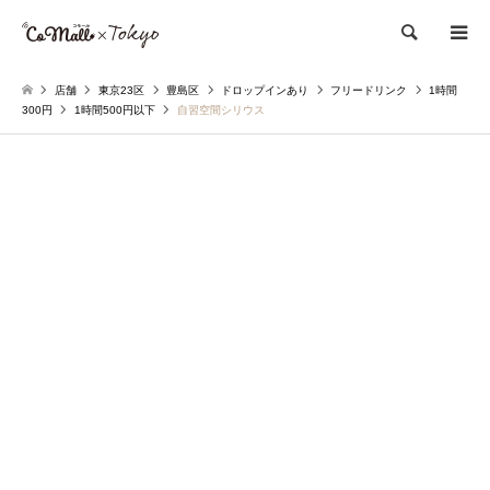
検索
店舗
東京23区
豊島区
ドロップインあり
フリードリンク
1時間
300円
1時間500円以下
自習空間シリウス