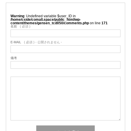
Warning
: Undefined variable $user_ID in
/home/cside/comall.space/public_html/wp-
content/themes/gensen_tcd050/comments.php
on line
171
名前
( 必須 )
E-MAIL
( 必須 ) - 公開されません -
備考