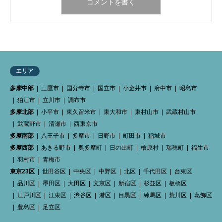
エリア
多摩中部
三鷹市
国分寺市
国立市
小金井市
府中市
昭島市
狛江市
立川市
調布市
多摩北部
小平市
東久留米市
東大和市
東村山市
武蔵村山市
武蔵野市
清瀬市
西東京市
多摩南部
八王子市
多摩市
日野市
町田市
稲城市
多摩西部
あきる野市
奥多摩町
日の出町
檜原村
瑞穂町
福生市
羽村市
青梅市
東京23区
世田谷区
中央区
中野区
北区
千代田区
台東区
品川区
墨田区
大田区
文京区
新宿区
杉並区
板橋区
江戸川区
江東区
渋谷区
港区
目黒区
練馬区
荒川区
葛飾区
豊島区
足立区